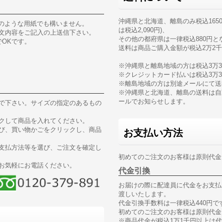
沖縄県と北海道、離島のみ税込1650
どのような用紙でも構いません。
は税込2,090円)、
文内容をご記入の上送信下さい。
その他の都府県は一律税込880円と
OKです。
送料は商品ご購入金額が税込2万2
※沖縄県と離島地域の方は税込3万
※クレジットカード払いは税込3万
※離島地域の方は別途メールにて送
※沖縄県と北海道、離島の送料は自
ールでお知らせします。
で下さい。サイズの指定のあるもの
クして商品を入れてください。
び、買い物かごをクリックし、商品
お支払い方法
支払方法等を選び、ご注文を確定し
初めてのご注文のお客様は原則代金
お気軽にお電話ください。
代金引換
お届けの際に配達員に代金をお支払
渡しいたします。
代金引換手数料は一律税込440円で
初めてのご注文のお客様は原則代金
※商品代金が税込1万1千円以上は