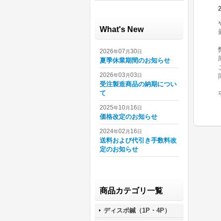
What's New
2026
07
30
年
月
日
夏季休業期間のお知らせ
2026
03
03
年
月
日
受注製造商品の納期につい
て
2025
10
16
年
月
日
価格改定のお知らせ
2024
02
16
年
月
日
送料および代引き手数料改
定のお知らせ
商品カテゴリ一覧
ディスポ鍼（1P・4P）