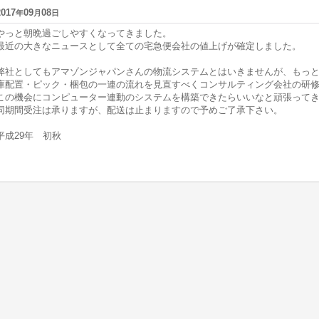
2017
09
08
年
月
日
やっと朝晩過ごしやすくなってきました。
最近の大きなニュースとして全ての宅急便会社の値上げが確定しました。
弊社としてもアマゾンジャパンさんの物流システムとはいきませんが、もっ
庫配置・ピック・梱包の一連の流れを見直すべくコンサルティング会社の研修を
この機会にコンピューター連動のシステムを構築できたらいいなと頑張って
同期間受注は承りますが、配送は止まりますので予めご了承下さい。
平成29年 初秋