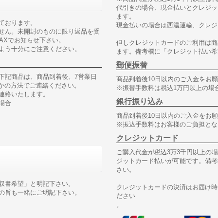
代引きの場合、現金払いとクレジッ
ます。
ております。
現金払いの場合は西濃運輸、クレジ
せん。未開封のものに限り返品を受
AXでお知らせ下さい。
但しクレジットカードのご利用は商
よう十分にご注意ください。
ます。備考欄に「クレジット払い希
郵便振替
下記商品は、商品到着後、7営業日
商品到着後10日以内のご入金をお
れかの方法でご連絡ください。
※振替手数料は税込1万円以上の場
連絡いたします。
銀行振り込み
場合
商品到着後10日以内のご入金をお
※振込手数料はお客様のご負担とな
クレジットカード
ご購入代金が税込3万3千円以上の
ジットカード払いが可能です。備考
さい。
収書希望」と明記下さい。
クレジットカードの決済はお届け時
の旨も一緒にご明記下さい。
ださい
。