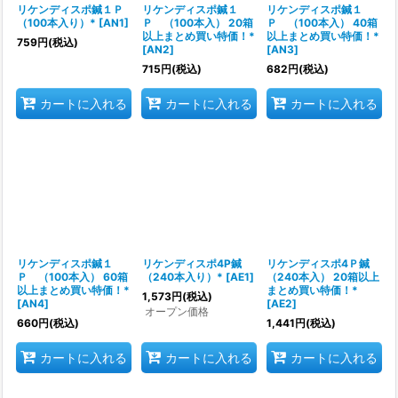
リケンディスポ鍼１Ｐ
リケンディスポ鍼１
リケンディスポ鍼１
絞り込む
（100本入り）*
[
AN1
]
Ｐ （100本入） 20箱
Ｐ （100本入） 40箱
以上まとめ買い特価！*
以上まとめ買い特価！*
759
円
(税込)
[
AN2
]
[
AN3
]
715
円
(税込)
682
円
(税込)
カートに入れる
カートに入れる
カートに入れる
リケンディスポ鍼１
リケンディスポ4P鍼
リケンディスポ4Ｐ鍼
Ｐ （100本入） 60箱
（240本入り）*
[
AE1
]
（240本入） 20箱以上
以上まとめ買い特価！*
まとめ買い特価！*
1,573
円
(税込)
[
AN4
]
[
AE2
]
オープン価格
660
円
(税込)
1,441
円
(税込)
カートに入れる
カートに入れる
カートに入れる