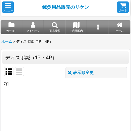
鍼灸用品販売のリケン
メニュー
カート
カテゴリ
マイページ
商品検索
ご利用案内
ホーム
ホーム
>
ディスポ鍼（1P・4P）
ディスポ鍼（1P・4P）
表示順変更
閉じる
7
件
サブカテゴリ
:
表示数
:
並び順
: