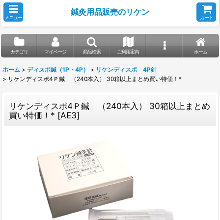
鍼灸用品販売のリケン
メニュー
カート
カテゴリ
マイページ
商品検索
ご利用案内
ホーム
ホーム
>
ディスポ鍼（1P・4P）
>
リケンディスポ 4P針
>
リケンディスポ4Ｐ鍼 （240本入） 30箱以上まとめ買い特価！*
リケンディスポ4Ｐ鍼 （240本入） 30箱以上まとめ
買い特価！*
[
AE3
]