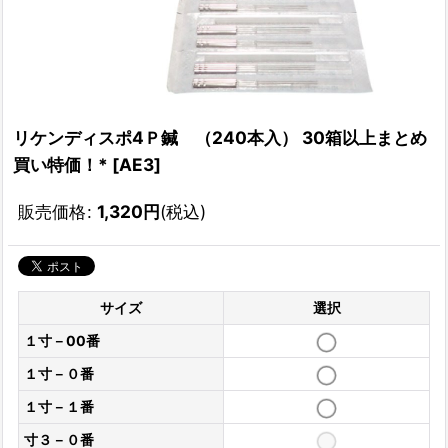
リケンディスポ4Ｐ鍼 （240本入） 30箱以上まとめ
買い特価！*
[
AE3
]
販売価格
:
1,320
円
(税込)
サイズ
選択
１寸－00番
１寸－０番
１寸－１番
寸３－０番