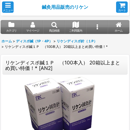
鍼灸用品販売のリケン
メニュー
カート
カテゴリ
マイページ
商品検索
ご利用案内
ホーム
ホーム
>
ディスポ鍼（1P・4P）
>
リケンディスポ針（１P）
>
リケンディスポ鍼１Ｐ （100本入） 20箱以上まとめ買い特価！*
リケンディスポ鍼１Ｐ （100本入） 20箱以上まと
め買い特価！*
[
AN2
]